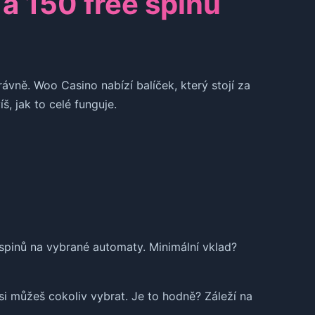
a 150 free spinů
ávně. Woo Casino nabízí balíček, který stojí za
, jak to celé funguje.
e spinů na vybrané automaty. Minimální vklad?
i můžeš cokoliv vybrat. Je to hodně? Záleží na