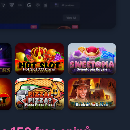
Hot Slot 777 Crown
Sweetopia Royale
ry
Pizza Pizza Pizza
Book of Ra Deluxe