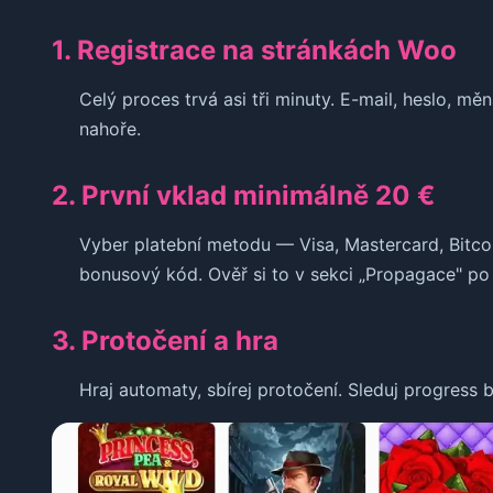
1. Registrace na stránkách Woo
Celý proces trvá asi tři minuty. E-mail, heslo, m
nahoře.
2. První vklad minimálně 20 €
Vyber platební metodu — Visa, Mastercard, Bitcoi
bonusový kód. Ověř si to v sekci „Propagace" po 
3. Protočení a hra
Hraj automaty, sbírej protočení. Sleduj progress 