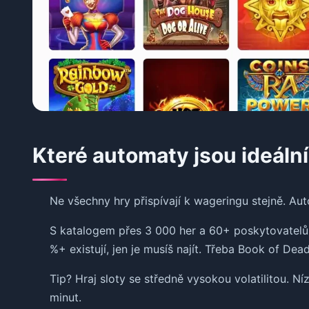
Které automaty jsou ideáln
Ne všechny hry přispívají k wageringu stejně. Au
S katalogem přes 3 000 her a 60+ poskytovatelů 
%+ existují, jen je musíš najít. Třeba Book of Dea
Tip? Hraj sloty se středně vysokou volatilitou. Ní
minut.