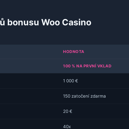
rů bonusu Woo Casino
HODNOTA
100 % NA PRVNÍ VKLAD
1 000 €
150 zatočení zdarma
20 €
40x