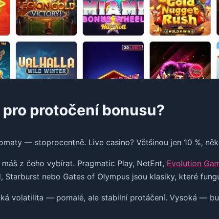
í pro protočení bonusu?
tomaty — stoprocentně. Live casino? Většinou jen 10 %, něk
máš z čeho vybírat. Pragmatic Play, NetEnt,
Evolution Ga
d, Starburst nebo Gates of Olympus jsou klasiky, které fungu
zká volatilita — pomalé, ale stabilní protáčení. Vysoká — bu