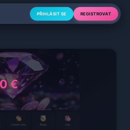
PŘIHLÁSIT SE
REGISTROVAT
00 €